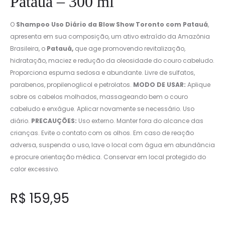
Patauá – 300 ml
O
Shampoo Uso Diário da Blow Show Toronto com Patauá
,
apresenta em sua composição, um ativo extraído da Amazônia
Brasileira, o
Patauá,
que age promovendo revitalização,
hidratação, maciez e redução da oleosidade do couro cabeludo.
Proporciona espuma sedosa e abundante. Livre de sulfatos,
parabenos, propilenoglicol e petrolatos.
MODO DE USAR:
Aplique
sobre os cabelos molhados, massageando bem o couro
cabeludo e enxágue. Aplicar novamente se necessário. Uso
diário.
PRECAUÇÕES:
Uso externo. Manter fora do alcance das
crianças. Evite o contato com os olhos. Em caso de reação
adversa, suspenda o uso, lave o local com água em abundância
e procure orientação médica. Conservar em local protegido do
calor excessivo.
R$
159,95