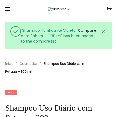
Viva momentos únicos!
Cl
“Shampoo Tonificante Violeta
Compare
com Babaçu - 300 ml” has been added
to the compare list
Início
Cosmetics
Shampoo Uso Diário com
Patauá – 300 ml
HOT
Shampoo Uso Diário com