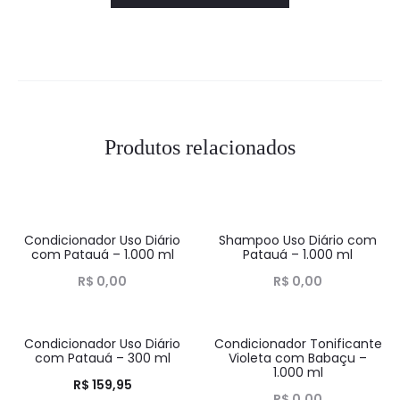
Produtos relacionados
Condicionador Uso Diário
Shampoo Uso Diário com
HOT
HOT
com Patauá – 1.000 ml
Patauá – 1.000 ml
R$
0,00
R$
0,00
Condicionador Uso Diário
Condicionador Tonificante
HOT
HOT
com Patauá – 300 ml
Violeta com Babaçu –
1.000 ml
R$
159,95
R$
0,00