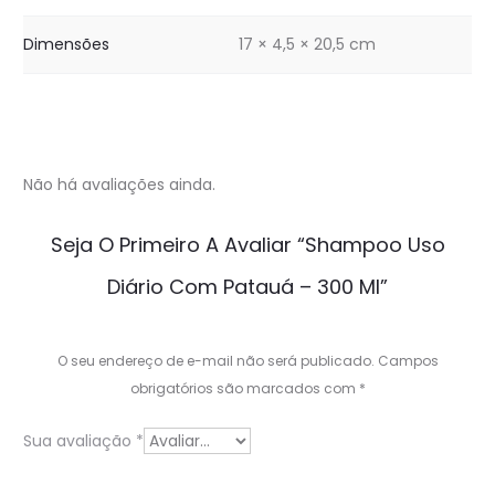
Dimensões
17 × 4,5 × 20,5 cm
Não há avaliações ainda.
A
Seja O Primeiro A Avaliar “Shampoo Uso
v
Diário Com Patauá – 300 Ml”
a
l
O seu endereço de e-mail não será publicado.
Campos
i
obrigatórios são marcados com
*
a
Sua avaliação
*
ç