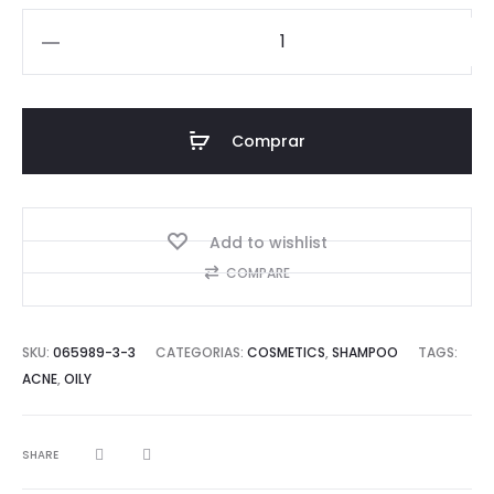
Shampoo
Uso
Diário
Comprar
com
Patauá
-
300
Add to wishlist
ml
COMPARE
quantidade
SKU:
065989-3-3
CATEGORIAS:
COSMETICS
,
SHAMPOO
TAGS:
ACNE
,
OILY
SHARE