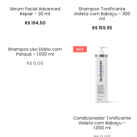
Sérum Facial Advanced
Shampoo Tonificante
HOT
HOT
Repair – 30 ml
Violeta com Babaçu – 300
ml
R$
194,50
R$
159,95
Shampoo Uso Diário com
HOT
HOT
Patauá – 1.000 ml
R$
0,00
Condicionador Tonificante
Violeta com Babaçu –
1.000 ml
R$
0,00