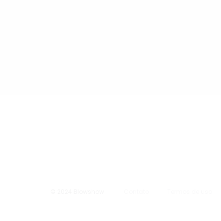
© 2024 Blowshow
Contato
Termos de uso