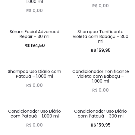
1.000 ml
R$
0,00
R$
0,00
Sérum Facial Advanced
Shampoo Tonificante
HOT
HOT
Repair – 30 ml
Violeta com Babaçu – 300
ml
R$
194,50
R$
159,95
Shampoo Uso Diário com
Condicionador Tonificante
HOT
HOT
Patauá – 1.000 ml
Violeta com Babaçu –
1.000 ml
R$
0,00
R$
0,00
Condicionador Uso Diário
Condicionador Uso Diário
HOT
HOT
com Patauá – 1.000 ml
com Patauá – 300 ml
R$
0,00
R$
159,95