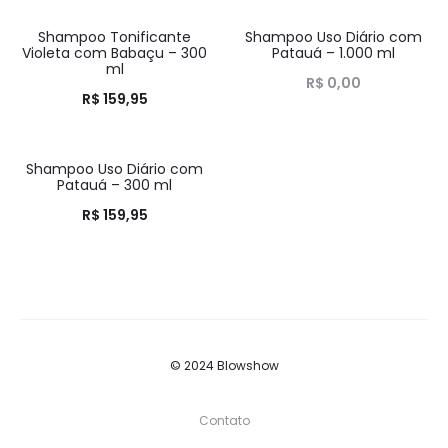
Shampoo Tonificante
Shampoo Uso Diário com
HOT
HOT
Violeta com Babaçu – 300
Patauá – 1.000 ml
ml
R$
0,00
R$
159,95
Shampoo Uso Diário com
HOT
Patauá – 300 ml
R$
159,95
© 2024 Blowshow
Contato