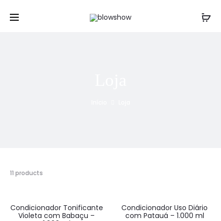
Viva momentos únicos!
Cl
Loja
Início
Loja
11 products
Condicionador Tonificante
Condicionador Uso Diário
HOT
HOT
Violeta com Babaçu –
com Patauá – 1.000 ml