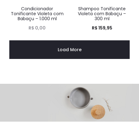
Condicionador
Shampoo Tonificante
HOT
HOT
Tonificante Violeta com
Violeta com Babaçu –
Babaçu – 1.000 ml
300 ml
R$
0,00
R$
159,95
Load More