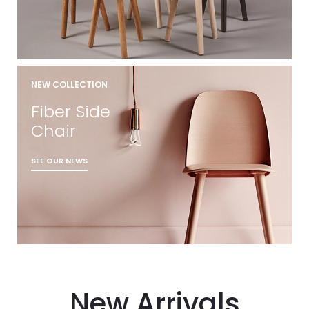
NEW COLLECTION
Fiber Side
Chair
SEE OUR NEWS
New Arrivals