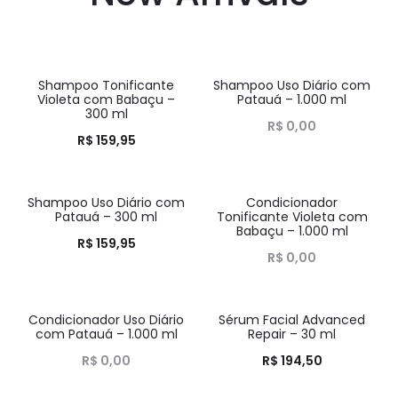
Shampoo Tonificante
Shampoo Uso Diário com
HOT
HOT
Violeta com Babaçu –
Patauá – 1.000 ml
300 ml
R$
0,00
R$
159,95
Shampoo Uso Diário com
Condicionador
HOT
HOT
Patauá – 300 ml
Tonificante Violeta com
Babaçu – 1.000 ml
R$
159,95
R$
0,00
Condicionador Uso Diário
Sérum Facial Advanced
HOT
HOT
com Patauá – 1.000 ml
Repair – 30 ml
R$
0,00
R$
194,50